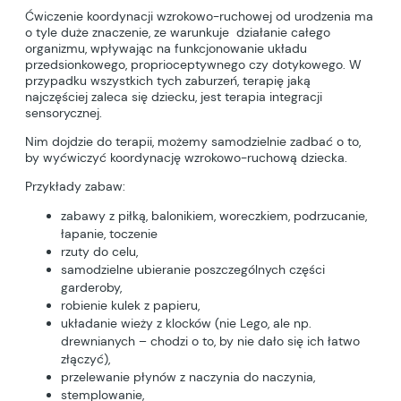
Ćwiczenie koordynacji wzrokowo-ruchowej od urodzenia ma
o tyle duże znaczenie, ze warunkuje działanie całego
organizmu, wpływając na funkcjonowanie układu
przedsionkowego, proprioceptywnego czy dotykowego. W
przypadku wszystkich tych zaburzeń, terapię jaką
najczęściej zaleca się dziecku, jest terapia integracji
sensorycznej.
Nim dojdzie do terapii, możemy samodzielnie zadbać o to,
by wyćwiczyć koordynację wzrokowo-ruchową dziecka.
Przykłady zabaw:
zabawy z piłką, balonikiem, woreczkiem, podrzucanie,
łapanie, toczenie
rzuty do celu,
samodzielne ubieranie poszczególnych części
garderoby,
robienie kulek z papieru,
układanie wieży z klocków (nie Lego, ale np.
drewnianych – chodzi o to, by nie dało się ich łatwo
złączyć),
przelewanie płynów z naczynia do naczynia,
stemplowanie,