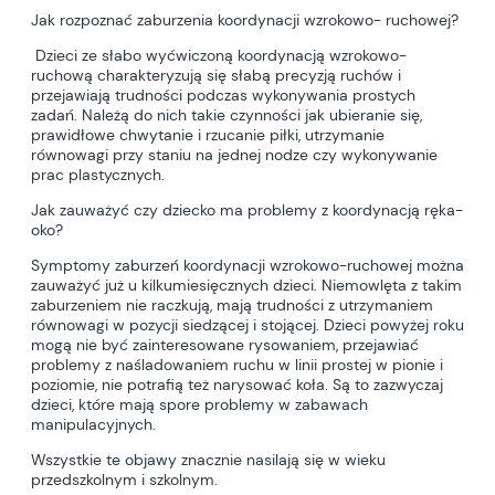
Jak rozpoznać zaburzenia koordynacji wzrokowo- ruchowej?
Dzieci ze słabo wyćwiczoną koordynacją wzrokowo-
ruchową charakteryzują się słabą precyzją ruchów i
przejawiają trudności podczas wykonywania prostych
zadań. Należą do nich takie czynności jak ubieranie się,
prawidłowe chwytanie i rzucanie piłki, utrzymanie
równowagi przy staniu na jednej nodze czy wykonywanie
prac plastycznych.
Jak zauważyć czy dziecko ma problemy z koordynacją ręka-
oko?
Symptomy zaburzeń koordynacji wzrokowo-ruchowej można
zauważyć już u kilkumiesięcznych dzieci. Niemowlęta z takim
zaburzeniem nie raczkują, mają trudności z utrzymaniem
równowagi w pozycji siedzącej i stojącej. Dzieci powyżej roku
mogą nie być zainteresowane rysowaniem, przejawiać
problemy z naśladowaniem ruchu w linii prostej w pionie i
poziomie, nie potrafią też narysować koła. Są to zazwyczaj
dzieci, które mają spore problemy w zabawach
manipulacyjnych.
Wszystkie te objawy znacznie nasilają się w wieku
przedszkolnym i szkolnym.