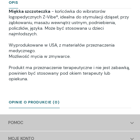
OPIS
Miękka szczoteczka
- końcówka do wibratorów
logopedycznych Z-Vibe®, idealna do stymulacji dziąseł, przy
ząbkowaniu, masażu wewnątrz ustnym, podniebienia,
policzków, języka. Może być stosowana u dzieci
najmłodszych.
Wyprodukowane w USA, z materiałów przeznaczenia
medycznego.
Możliwość mycia w zmywarce.
Produkt ma przeznaczenie terapeutyczne i nie jest zabawką,
powinien być stosowany pod okiem terapeuty lub
opiekuna.
OPINIE O PRODUKCIE (0)
POMOC
MOJE KONTO